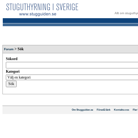
Allt om stuguthyr
> Sök
Forum
Sökord
Kategori
Om Stugguiden.se
Föreslå länk
Kontakta oss
Fler 